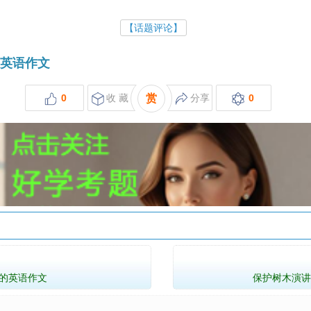
【话题评论】
旅英语作文
0
收 藏
赏
分享
0
的英语作文
保护树木演讲稿英