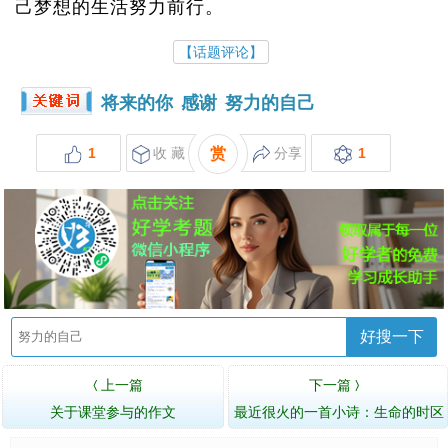
己梦想的生活努力前行。
【话题评论】
将来的你
感谢
努力的自己
1
收 藏
赏
分享
1
好搜一下
上一篇
下一篇
〈
〉
关于课堂参与的作文
最近很火的一首小诗：生命的时区
Time zone of life