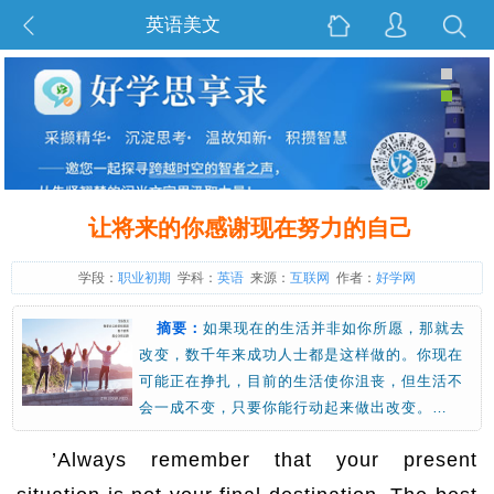
英语美文
让将来的你感谢现在努力的自己
学段：
职业初期
学科：
英语
来源：
互联网
作者：
好学网
摘要：
如果现在的生活并非如你所愿，那就去
改变，数千年来成功人士都是这样做的。你现在
可能正在挣扎，目前的生活使你沮丧，但生活不
会一成不变，只要你能行动起来做出改变。…
’Always remember that your present