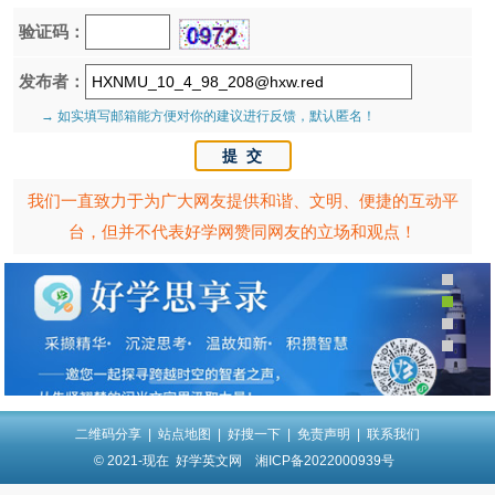
验证码：
发布者：
→ 如实填写邮箱能方便对你的建议进行反馈，默认匿名！
我们一直致力于为广大网友提供和谐、文明、便捷的互动平
台，但并不代表好学网赞同网友的立场和观点！
二维码分享
|
站点地图
|
好搜一下
|
免责声明
|
联系我们
© 2021-现在
好学英文网
湘ICP备2022000939号