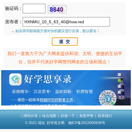
验证码：
发布者：
→ 如实填写邮箱能方便对你的建议进行反馈，默认匿名！
我们一直致力于为广大网友提供和谐、文明、便捷的互动平
台，但并不代表好学网赞同网友的立场和观点！
二维码分享
|
站点地图
|
好搜一下
|
免责声明
|
联系我们
© 2021-现在
好学英文网
湘ICP备2022000939号