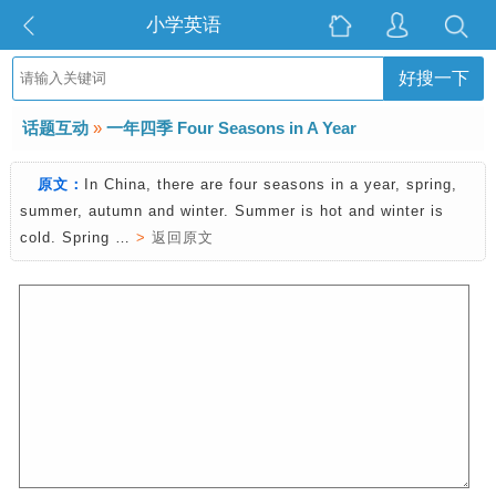
小学英语
好搜一下
话题互动
»
一年四季 Four Seasons in A Year
原文：
In China, there are four seasons in a year, spring,
summer, autumn and winter. Summer is hot and winter is
cold. Spring …
>
返回原文