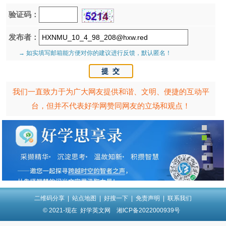
验证码：
发布者：
→ 如实填写邮箱能方便对你的建议进行反馈，默认匿名！
我们一直致力于为广大网友提供和谐、文明、便捷的互动平
台，但并不代表好学网赞同网友的立场和观点！
二维码分享
|
站点地图
|
好搜一下
|
免责声明
|
联系我们
© 2021-现在
好学英文网
湘ICP备2022000939号