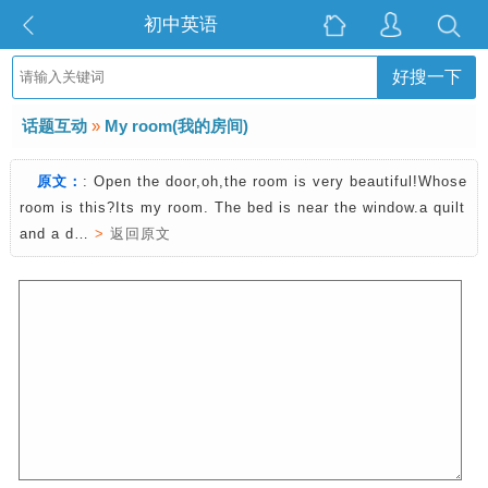
初中英语
好搜一下
话题互动
»
My room(我的房间)
原文：
: Open the door,oh,the room is very beautiful!Whose
room is this?Its my room. The bed is near the window.a quilt
and a d…
>
返回原文