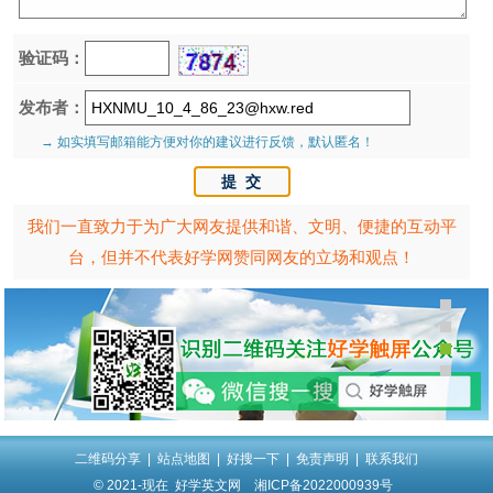
验证码：
发布者：
→ 如实填写邮箱能方便对你的建议进行反馈，默认匿名！
我们一直致力于为广大网友提供和谐、文明、便捷的互动平
台，但并不代表好学网赞同网友的立场和观点！
二维码分享
|
站点地图
|
好搜一下
|
免责声明
|
联系我们
© 2021-现在
好学英文网
湘ICP备2022000939号