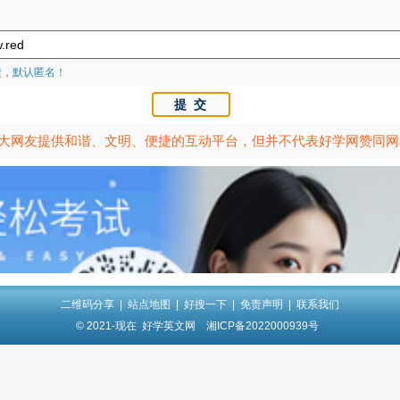
馈，默认匿名！
大网友提供和谐、文明、便捷的互动平台，但并不代表好学网赞同网
二维码分享
|
站点地图
|
好搜一下
|
免责声明
|
联系我们
© 2021-现在
好学英文网
湘ICP备2022000939号