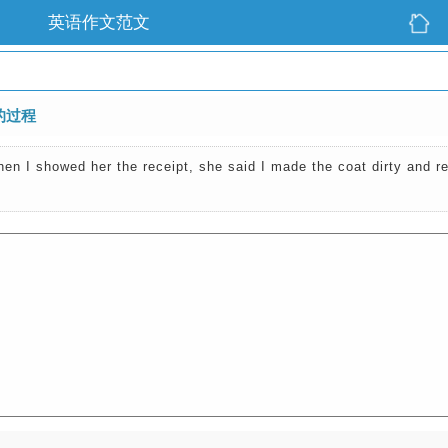
英语作文范文
的过程
en I showed her the receipt, she said I made the coat dirty and r