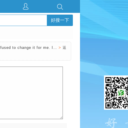
好搜一下
efused to change it for me. I…
>
返