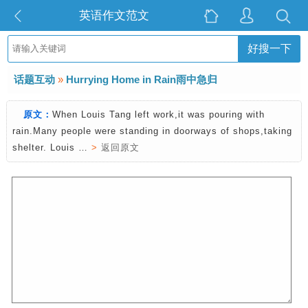
英语作文范文
好搜一下
话题互动
»
Hurrying Home in Rain雨中急归
原文：
When Louis Tang left work,it was pouring with
rain.Many people were standing in doorways of shops,taking
shelter. Louis …
>
返回原文