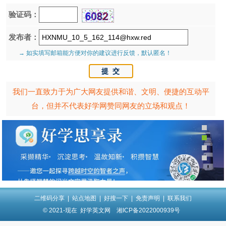
验证码：
发布者：
→ 如实填写邮箱能方便对你的建议进行反馈，默认匿名！
我们一直致力于为广大网友提供和谐、文明、便捷的互动平
台，但并不代表好学网赞同网友的立场和观点！
二维码分享
|
站点地图
|
好搜一下
|
免责声明
|
联系我们
© 2021-现在
好学英文网
湘ICP备2022000939号