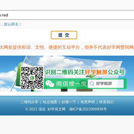
馈，默认匿名！
大网友提供和谐、文明、便捷的互动平台，但并不代表好学网赞同网
二维码分享
|
站点地图
|
好搜一下
|
免责声明
|
联系我们
© 2021-现在
好学英文网
湘ICP备2022000939号