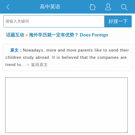
高中英语
好搜一下
话题互动
»
海外学历就一定有优势？ Does Foreign
Education Help You Win?
原文：
Nowadays, more and more parents like to send their
children study abroad. It is believed that the companies are
trend to…
>
返回原文