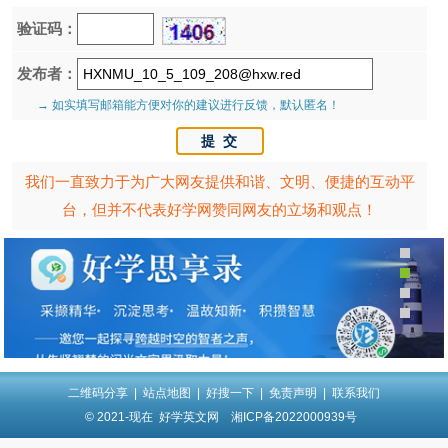
验证码：
发布者：
→ 如实填写邮箱能方便对你的建议进行反馈，默认匿名！
我们一直致力于为广大网友提供和谐、文明、便捷的互动平
台，但并不代表好学网赞同网友的立场和观点！
二维码分享
|
站点地图
|
好搜一下
|
免责声明
|
联系我们
© 2021-现在
好学英文网
湘ICP备2022000939号