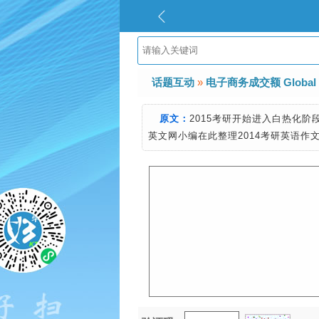
话题互动
»
电子商务成交额 Global E-
原文：
2015考研开始进入白热化
英文网小编在此整理2014考研英语