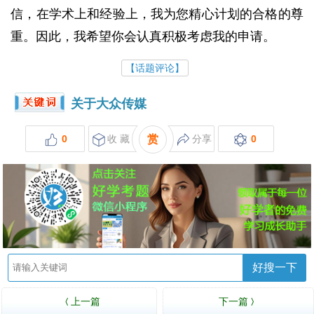
信，在学术上和经验上，我为您精心计划的合格的尊
重。
因此，我希望你会认真积极考虑我的申请。
【话题评论】
关于大众传媒
0
收 藏
赏
分享
0
好搜一下
上一篇
下一篇
〈
〉