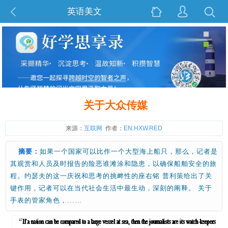
英语美文
关于大众传媒
来源：
互联网
作者：
EN.HXW.RED
摘要：
如果一个国家可以比作一个大型海上船只，那么，记者是
其观赏和人员及时报告的险恶谁滩涂和隐患，以确保船舶安全的旅
程。约瑟夫的这一庆祝和思考的挑衅性的座右铭 普利策给出了关
键作用，记者可以在当代社会生活中最生动，深刻的阐释。 关于
手表的管家角色，...…