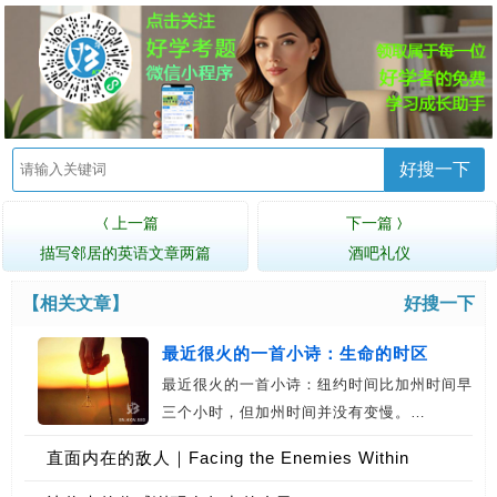
好搜一下
上一篇
下一篇
〈
〉
描写邻居的英语文章两篇
酒吧礼仪
【相关文章】
好搜一下
最近很火的一首小诗：生命的时区
最近很火的一首小诗：纽约时间比加州时间早
Time z
三个小时，但加州时间并没有变慢。…
直面内在的敌人｜Facing the Enemies Within