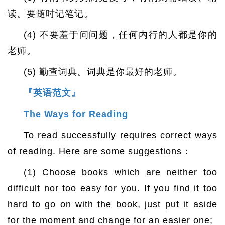
读。要随时记笔记。
(4) 不要羞于问问题，任何内行的人都是你的
老师。
(5) 勤查词典。词典是你最好的老师。
『英语范文』
The Ways for Reading
To read successfully requires correct ways
of reading. Here are some suggestions：
(1) Choose books which are neither too
difficult nor too easy for you. If you find it too
hard to go on with the book, just put it aside
for the moment and change for an easier one;