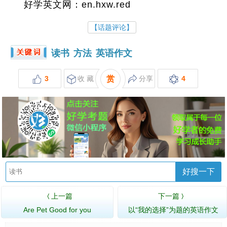
好学英文网：en.hxw.red
【话题评论】
读书
方法
英语作文
3
收 藏
赏
分享
4
好搜一下
上一篇
下一篇
〈
〉
Are Pet Good for you
以“我的选择”为题的英语作文