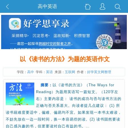
高中英语
以《读书的方法》为题的英语作文
学段：
高中
学科：
英语
来源：
互联网
作者：
好学英文网整理
摘要：
以《读书的方法》（The Ways for
Reading）为题用英语写一篇短文。（120字左
右）主要内容是： 读书的成功与否与读书方法的
正确与否关系甚大。向读者提几点建议： (1) 所
读书籍难度要适中，偏难、偏易均不宜。如果发现一本书太难读，
不妨先放在一边一段时间，换一本容易些的读。(2) 读书固然要读
自己感兴趣的书，但更要读对自己有益的书。…