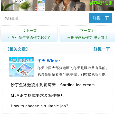
好搜一下
上一篇
下一篇
〈
〉
小学生新年英语作文100字
根据漫画写作文-没人管！
【相关文章】
好搜一下
冬天 Winter
冬天中国大部分地区的冬天是既冷又有风的。
我总是盼望着春节或寒假，到时候我就可以
去…
沙丁鱼冰激凌来到葡萄牙｜Sardine ice cream
coming to Portugal
MLA论文格式要求及写作技巧
How to choose a suitable job?