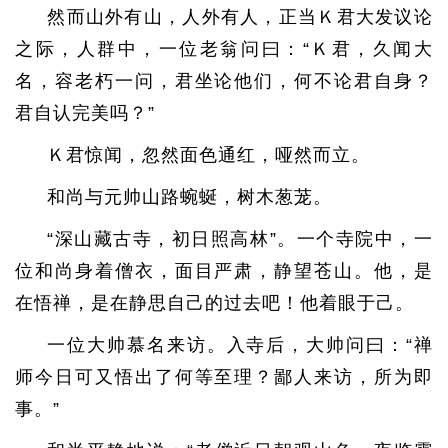
然而山外有山，人外有人，正当Ｋ君大发议论
之际，人群中，一位老翁问曰：“Ｋ君，久闻大
名，容老朽一问，君坐论他们，何不论君自身？
君自认完美吗？”
Ｋ君惊闻，忽然面色通红，哑然而立。
和尚与元帅山路蜿蜒，树木葱茏。
“深山藏古寺，初日照高林”。一个寺院中，一
位和尚身着僧衣，面目严肃，静望苍山。他，是
在悟禅，是在静思自己的过去吧！他着眼于己。
一位大帅慕名来访。入寺后，大帅问曰：“禅
师今日可又悟出了何等至理？鄙人来访，所为即
事。”