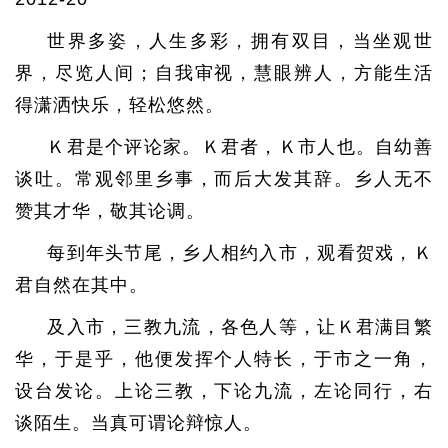
世界多姿，人生多彩，拥有双目，当坐观世
界，尽览人间；自我审视，慧眼辨人，方能生活
得潇洒快乐，轻松悠然。
Ｋ君是个评论家。Ｋ君者，Ｋ市人也。自幼善
谈吐。常观邻里乡事，而后大发其辞。乡人无不
赞其才华，敬其论调。
每到年头节尾，乡人相约入市，观看贺戏，Ｋ
君自然在其中。
及入市，三教九流，各色人等，让Ｋ君满目繁
华，于是乎，他便发挥个人特长，于市之一角，
设台发论。上论三教，下论九流，左论同行，右
谈陌生。当真可谓论辩惊人。