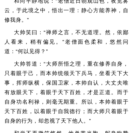
和尚平静地说：“老僧近日朝观山色，夜览雾
云，于此境之中，悟出一理：静心方能养神，自
修我身。”
大帅笑曰：“禅师之言，不无道理。然，依鄙
人看来，稍有偏见。”老僧面色柔和，悠然问
道：“何以见得？”
大帅答道：“大师所悟之理，重在修养自身，
只着眼于己，而本帅统领天下兵马，坐看天下大
事，挥师纵横，保国卫家，本帅自认，大丈夫唯
有放眼天下，着眼于天下百姓，才是正道。而于
自身功名利禄，则毫无期重。所以，本帅着眼于
天下百姓，以着眼于自我德行；而大师只着眼于
自身的行为，却忽视了天下他人。”