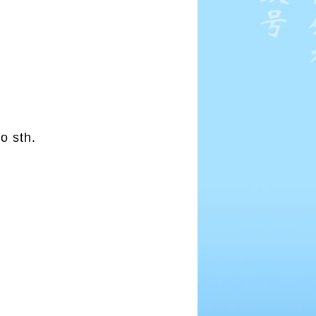
o sth.
.