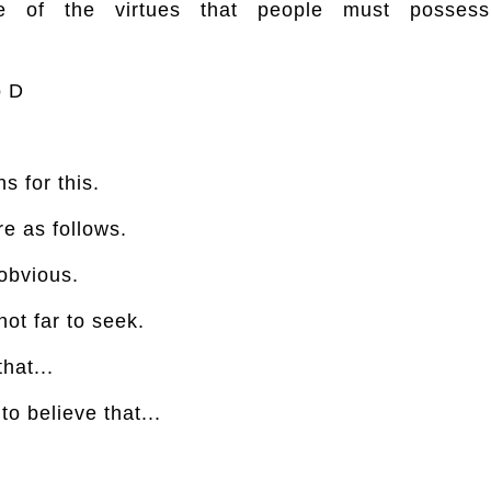
e of the virtues that people must possess 
o D
s for this.
re as follows.
 obvious.
not far to seek.
hat...
o believe that...