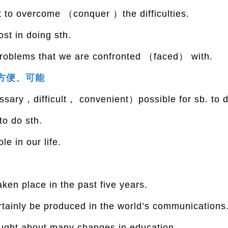
t to overcome （conquer ）the difficulties.
st in doing sth.
problems that we are confronted （faced） with.
方便、可能
sary，difficult， convenient）possible for sb. to d
to do sth.
le in our life.
en place in the past five years.
ertainly be produced in the world’s communications
ught about many changes in education.