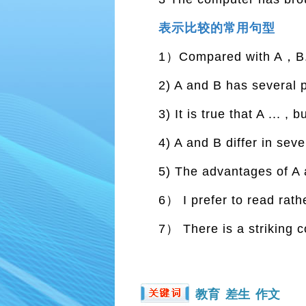
表示比较的常用句型
1）Compared with A，B.
2) A and B has several 
3) It is true that A ... , 
4) A and B differ in sev
5) The advantages of A 
6） I prefer to read rath
7） There is a striking 
教育
差生
作文