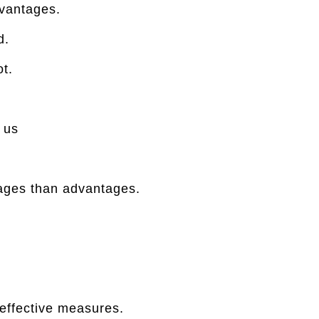
dvantages.
d.
ot.
o us
tages than advantages.
.
effective measures.