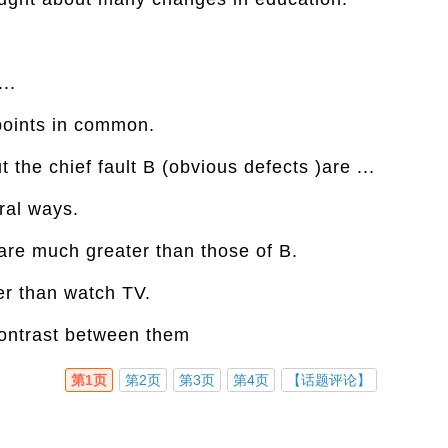
..
points in common.
but the chief fault B (obvious defects )are ...
eral ways.
are much greater than those of B.
er than watch TV.
contrast between them
第1页
第2页
第3页
第4页
【话题评论】