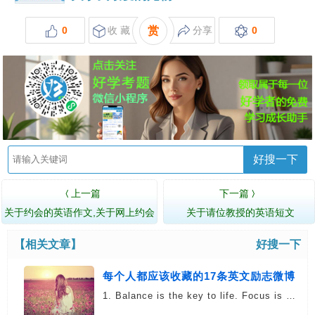
0
收 藏
赏
分享
0
好搜一下
上一篇
下一篇
〈
〉
关于约会的英语作文,关于网上约会
关于请位教授的英语短文
【相关文章】
好搜一下
每个人都应该收藏的17条英文励志微博
1. Balance is the key to life. Focus is …
17