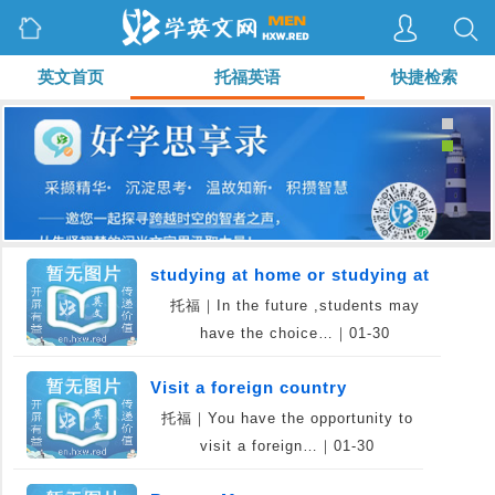
英文首页
托福英语
快捷检索
studying at home or studying at
托福｜In the future ,students may
traditional schools
have the choice…｜01-30
Visit a foreign country
托福｜You have the opportunity to
visit a foreign…｜01-30