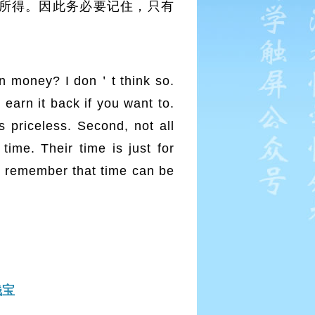
所得。因此务必要记住，只有
n money? I don＇t think so.
earn it back if you want to.
 priceless. Second, not all
ime. Their time is just for
to remember that time can be
钱宝