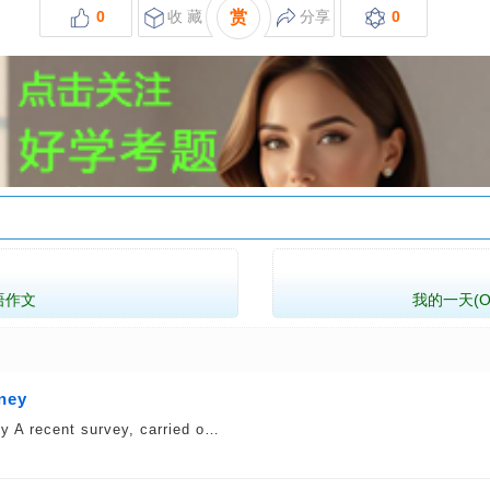
0
收 藏
赏
分享
0
语作文
我的一天(On
ney
A recent survey, carried o…