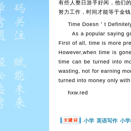
有些人整日游手好闲，他们
努力工作，时间才能等于金钱
Time Doesn＇t Defin
As a popular saying goes,
First of all, time is more 
However,when time is gone,
time can be turned into mo
wasting, not for earning mo
turned into money only with 
hxw.red
小学
英语写作
小