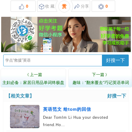
0
收 藏
赏
分享
0
好搜一下
上一篇
下一篇
〈
〉
主妇必备：家居日用品单词终极盘
趣味：“翻来覆去”巧记英语单词
点
【相关文章】
好搜一下
英语范文 给tom的回信
Dear TomIm Li Hua your devoted
friend.Ho…